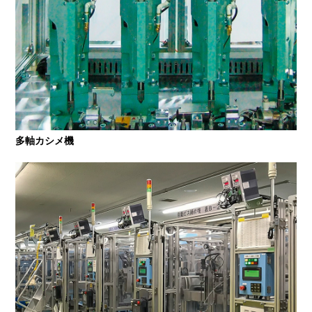
多軸カシメ機